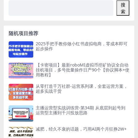
搜
索
随机项目推荐
2025手把手教你做小红书虚拟电商，零成本即可
起步操作
【卡密项目】最新roboMI虚拟币挖矿协议全自动
挂机项目，多号批量操作日产90个【协议脚本+使
用教程】
从零打造千万社群-运营系列课，全套运营方案，
超多实战干货
主播运营型实战训练营-第34期 从底层到起号到
运营型主播到千川投放思路
减肥，经久不衰的话题，巧用AI两个月狂挣2W+