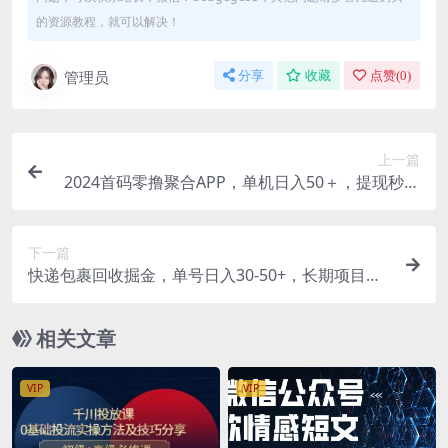
的资源教程，就可以解决！
管理员
分享
收藏
点赞(
0
)
上一篇
2024首码零撸聚合APP，单机日入50＋，提现秒审
核秒到账
下一篇
快递包裹回收掘金，单号日入30-50+，长期项目，
个人工作室可放大
相关文章
VIP
VIP