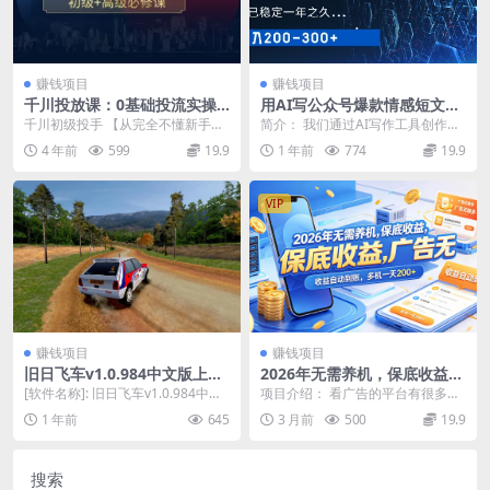
赚钱项目
赚钱项目
千川投放课：0基础投流实操
用AI写公众号爆款情感短文，
方法及技巧分享，初级+高级
流量主收益日入200+，已稳定
千川初级投手 【从完全不懂新手小
简介： 我们通过AI写作工具创作公
必修课
一年之久
白到独立投放】 初级投手必修：我
众号爆款情感短文，从而实现流量
4 年前
599
19.9
1 年前
774
19.9
们为什么要投放千...
主收益。流量主的...
VIP
赚钱项目
赚钱项目
旧日飞车v1.0.984中文版上
2026年无需养机，保底收益，
线！极速狂飙，体验复古魅力
广告无限多，收益自动到账，
[软件名称]: 旧日飞车v1.0.984中文
项目介绍： 看广告的平台有很多，
多机一天200+
版 [软件大小]: 530 MB [...
我最喜欢玩的就是不养机的平台。
1 年前
645
3 月前
500
19.9
特别是新出的平台，...
搜索