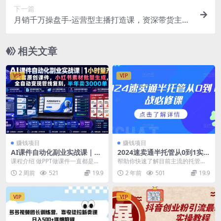
下一篇
月销千万操盘手-运营型主播打造课，资深带货主播
精细化讲解（20节课）
相关文章
VIP
VIP
赚钱项目
赚钱项目
AI课件自动化副业实战课｜1
2024速卖通半托管从0到1实战
小时量产全套原创课件，小红
必修课，掌握通投广告打法、
课程介绍 做PPT做课件一直都是一
帮助你快速了解目前主流的托管模
书素材批量生成，全自动变现
熟悉速卖通半托管的政策细节
个刚性需求非常旺盛的赛道，你打
式的全链路操作流程、能独立运营
2 周前
521
19.9
2 年前
501
19.9
管线复刻，半年卖3000单
开小红书，淘宝，...
课程目录： 01....
VIP
VIP