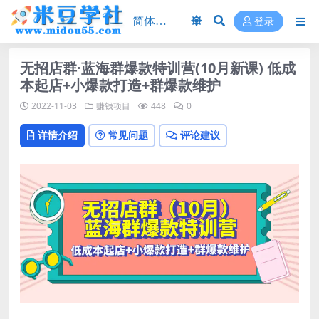
登录
无招店群·蓝海群爆款特训营(10月新课) 低成
本起店+小爆款打造+群爆款维护
2022-11-03
赚钱项目
448
0
详情介绍
常见问题
评论建议