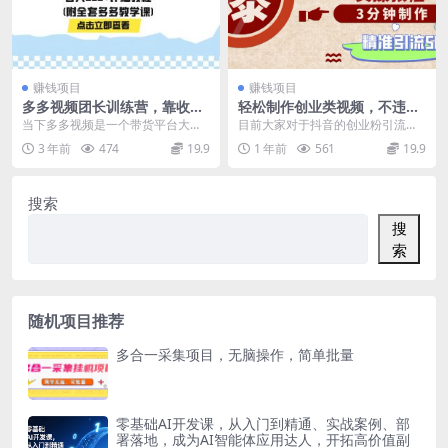
赚钱项目
赚钱项目
多多视频团长训练营，靠收徒
轻松制作创业类视频，不违
拉新卖课，日入500+详细教程
规、不封号，可矩阵批量发
当下多多视频是一个带货平台大热
目前大家对于抖音的创业粉引流还
(附全套多多教学课)
布，一天被动加精准粉500+
门，很多新手小白都在做多多带
是存在一个很大的误区的，例如：
3 年前
474
19.9
1 年前
561
19.9
货，但是很多连爆款任务...
去发那种：项目拆解、...
搜索
搜
索
随机项目推荐
多合一采集项目，无脑操作，简单批量
零基础AI开发课，从入门到精通、实战案例、部
署落地，成为AI智能体应用达人，开拓高价值副