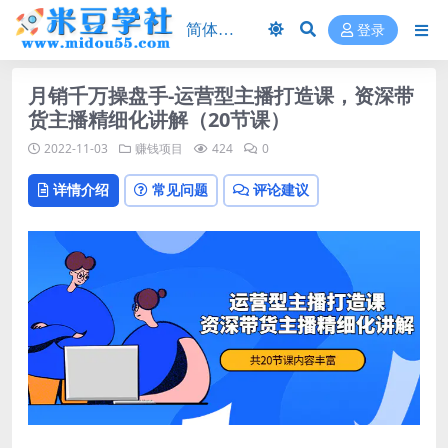
登录
月销千万操盘手-运营型主播打造课，资深带
货主播精细化讲解（20节课）
2022-11-03
赚钱项目
424
0
详情介绍
常见问题
评论建议