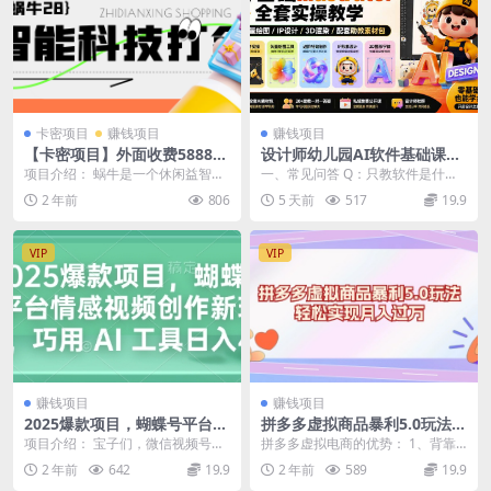
卡密项目
赚钱项目
赚钱项目
【卡密项目】外面收费5888的
设计师幼儿园AI软件基础课｜
盛大联盟蜗牛自定义挂机打金
零基础Illustrator全套实操，
项目介绍： 蜗牛是一个休闲益智的
一、常见问答 Q：只教软件是什么
软件，号称轻松一天几张【挂
只教软件，不教设计
游戏平台，可以使用本挂机软件自
软件？ A：PS或者AI，2选1 Q：为
2 年前
806
5 天前
517
19.9
机科技+使用教程】
动竞猜，提现便捷，...
什么只卖...
VIP
VIP
赚钱项目
赚钱项目
2025爆款项目，蝴蝶号平台情
拼多多虚拟商品暴利5.0玩法，
感视频创作新玩法，巧用 AI
轻松实现月入过万
项目介绍： 宝子们，微信视频号赚
拼多多虚拟电商的优势： 1、背靠
工具日入4张
钱机会来啦，情感内容在各平台都
平台，只需要前期轻投流 2、不需
2 年前
642
19.9
2 年前
589
19.9
超火，抖音、今日头...
要囤货和物流，只...