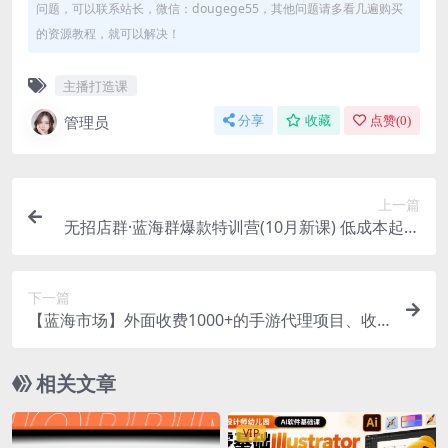
问题，可以联系站长，微信：dougege55，其他问题请多看几遍购买
的资源教程，就可以解决！
主播打造课
管理员
分享
收藏
点赞(
0
)
上一篇
无招店群·蓝海群爆款特训营(10月新课) 低成本起店
+小爆款打造+群爆款维护
下一篇
【蓝海市场】外面收费1000+的手游代理项目、收
益无上限、可躺赚 (详细教程)
相关文章
VIP