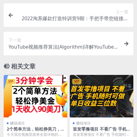
上一篇
2022淘系爆款打造特训营9期：手把手带您链接起
飞，全店运销，轻松出爆款
下一篇
YouTube视频推荐算法(Algorithm)详解YouTube推
荐机制，帮你获得更多流量
相关文章
VIP
VIP
赚钱项目
赚钱项目
2个简单方法，轻松挣美刀，1
首发零撸项目 不看广告 手机
天收入90美刀，3分钟学会，
随时可做 单日收益三位数
今天我在视频里面将全面详细的讲
首发零撸项目 不看广告 手机随时可