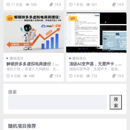
长久被动收入
述轻松挣美金的2个简单方法，真正
做 单日收益三位数 资源下载地址
11 月前
536
19.9
1 年前
561
19.9
的自动收入项目，全...
VIP
VIP
赚钱项目
赚钱项目
解锁拼多多虚拟电商捷径：智
顶级AI变声器，无需声卡，最
能机器人全程托管，月收益可
接近真人发声的模型！68个模
项目介绍： 普通人入局网创，关键
顶级AI变声器，无需声卡，最接近
达1-5W
型免费提供！
是学会“做减法”，与其东一榔头西一
真人发声的模型！68个模型免费提
8 月前
488
19.9
3 年前
733
19.9
棒子，不如聚焦...
供！ 资源下载地...
搜索
搜
索
随机项目推荐