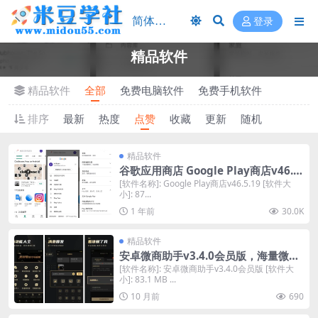
登录
精品软件
精品软件
全部
免费电脑软件
免费手机软件
排序
最新
热度
点赞
收藏
更新
随机
精品软件
谷歌应用商店 ​​Google Play商店v46.5.
19 正版下载
[软件名称]: Google Play商店v46.5.19 [软件大
小]: 87...
1 年前
30.0K
精品软件
安卓微商助手v3.4.0会员版，海量微商
专用辅助工具免费用
[软件名称]: 安卓微商助手v3.4.0会员版 [软件大
小]: 83.1 MB ...
10 月前
690