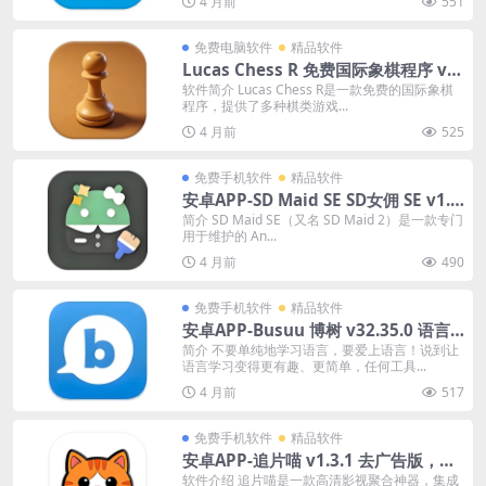
4 月前
551
免费电脑软件
精品软件
Lucas Chess R 免费国际象棋程序 v2.
21-FP-17 中文绿色版
软件简介 Lucas Chess R是一款免费的国际象棋
程序，提供了多种棋类游戏...
4 月前
525
免费手机软件
精品软件
安卓APP-SD Maid SE SD女佣 SE v1.7.
1-RC0 高级版
简介 SD Maid SE（又名 SD Maid 2）是一款专门
用于维护的 An...
4 月前
490
免费手机软件
精品软件
安卓APP-Busuu 博树 v32.35.0 语言
学习，让语言学习变得更有趣，解锁高
简介 不要单纯地学习语言，要爱上语言！说到让
语言学习变得更有趣、更简单，任何工具...
级版
4 月前
517
免费手机软件
精品软件
安卓APP-追片喵 v1.3.1 去广告版，提
供一站式观影服务
软件介绍 追片喵是一款高清影视聚合神器，集成