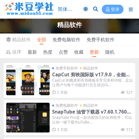
登录
精品软件
精品软件
全部
免费电脑软件
免费手机软件
排序
最新
热度
点赞
收藏
更新
随机
免费手机软件
精品软件
CapCut 剪映国际版 v17.9.0，全能好
用的视频编辑工具，解锁专业版
CapCut 的概述和布局模板非常完美和详细，足以
让用户与每个功能进行交互或访问...
2 月前
527
免费电脑软件
精品软件
SnapTube 油管下载器 v7.60.1.76001
401，一键下载YouTuBe视频和音乐，
SnapTube Pro是一款功能强大的应用程序，可以
让你一键下载YouTuBe...
解锁高级版
3 月前
515