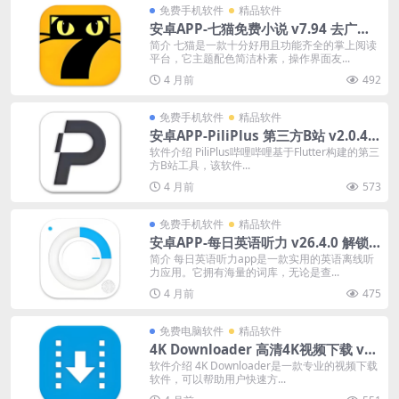
免费手机软件
精品软件
安卓APP-七猫免费小说 v7.94 去广告
会员版
简介 七猫是一款十分好用且功能齐全的掌上阅读
平台，它主题配色简洁朴素，操作界面友...
4 月前
492
免费手机软件
精品软件
安卓APP-PiliPlus 第三方B站 v2.0.4 -
pre8
软件介绍 PiliPlus哔哩哔哩基于Flutter构建的第三
方B站工具，该软件...
4 月前
573
免费手机软件
精品软件
安卓APP-每日英语听力 v26.4.0 解锁
会员版
简介 每日英语听力app是一款实用的英语离线听
力应用。它拥有海量的词库，无论是查...
4 月前
475
免费电脑软件
精品软件
4K Downloader 高清4K视频下载 v6.
3.1 便携版
软件介绍 4K Downloader是一款专业的视频下载
软件，可以帮助用户快速方...