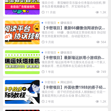
动广告掘金挂机，单日单机20+可无限
项目介绍： 番茄畅听音乐版全任务版自动挂机 脚
本包含看视频赚金币、开宝箱得金币、...
放大【挂机脚本+使用教程】
11 月前
1.3K
卡密项目
赚钱项目
【卡密项目】最新66赚微信阅读协议挂
机项目，自动提现批量矩阵挂机，单号
项目介绍： 66赚，微信阅读文章挂机项目 协议软
件支持批量矩阵挂机，自动提现支付...
一天5+【挂机脚本+使用教程】
9 月前
564
卡密项目
赚钱项目
【卡密项目】最新瑞运妖塔小游戏协议
全自动挂机项目，多号多撸单号利润10
项目原理: 瑞运妖塔单号注册实名后会送一个新人
体验妖塔，然后用脚本去完成任务获得...
0+【协议脚本+使用教程】
1 年前
749
卡密项目
网站源码
【卡密项目】外面收费1988的搭子经
济项目，自己搭建平台变现及全套教程
项目介绍： 搭子经济想必很多人都接触过 但是一
直都是用别人的后台去做 那么我们怎...
【包含源码及玩法】
2 年前
1.2K