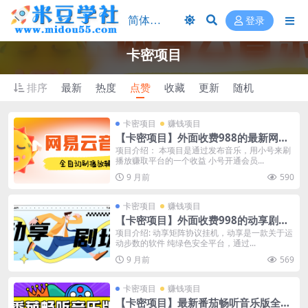
登录
卡密项目
排序
最新
热度
点赞
收藏
更新
随机
卡密项目
赚钱项目
【卡密项目】外面收费988的最新网易
云音乐人刷播放辅助，每日几万播放量
项目介绍： 本项目是通过发布音乐，用小号来刷
播放赚取平台的一个收益 小号开通会员...
【自动科技+使用教程】
9 月前
590
卡密项目
赚钱项目
【卡密项目】外面收费998的动享剧场
协议挂机项目，批量矩阵挂机单号单日
项目介绍: 动享矩阵协议挂机，动享是一款关于运
动步数的软件 纯绿色安全平台，通过...
8+【挂机软件+使用教程】
9 月前
569
卡密项目
赚钱项目
【卡密项目】最新番茄畅听音乐版全自