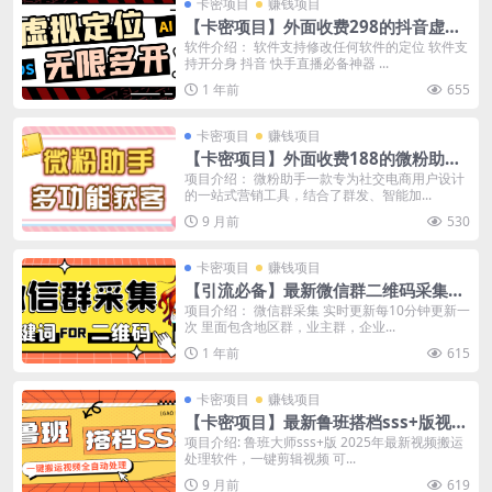
卡密项目
赚钱项目
【卡密项目】外面收费298的抖音虚拟
直播助手，无限多开+虚拟定位+文档助
软件介绍： 软件支持修改任何软件的定位 软件支
持开分身 抖音 快手直播必备神器 ...
手【年卡软件+使用教程】
1 年前
655
卡密项目
赚钱项目
【卡密项目】外面收费188的微粉助
手，多功能获客引流包含99+功能 【永
项目介绍： 微粉助手一款专为社交电商用户设计
的一站式营销工具，结合了群发、智能加...
久脚本+使用教程】
9 月前
530
卡密项目
赚钱项目
【引流必备】最新微信群二维码采集脚
本，实时更新支持自定义关键词采集
项目介绍： 微信群采集 实时更新每10分钟更新一
次 里面包含地区群，业主群，企业...
【永久脚本+使用教程】
1 年前
615
卡密项目
赚钱项目
【卡密项目】最新鲁班搭档sss+版视频
搬运软件，一键搬运视频20+种自动处
项目介绍: 鲁班大师sss+版 2025年最新视频搬运
处理软件，一键剪辑视频 可...
理模式一键搬运成原创【永久软件+使
用教程】
9 月前
619