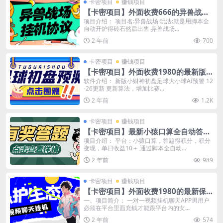
卡密项目
赚钱项目
【卡密项目】外面收费666的异兽战场
全自动挂机协议，单机一 天最少50+
项目介绍： 项目名:异兽战场 玩法:就是用脚本全
自动开炉得砖石然后出售 异兽战场...
【协议脚本+使用教程】
2 年前
700
卡密项目
赚钱项目
【卡密项目】外面收费1980的最新版
小财神足球初盘赛事预测，实时预测号
软件介绍： 新版小财神初盘足球大小球AI预警 12
-26更新 更新算法，增加比赛...
称胜率80%以上【预测脚本+使用教
程】
2 年前
1.2K
卡密项目
赚钱项目
【卡密项目】最新小猿口算全自动答题
掘金挂机项目，全自动运行单日收益10
项目介绍： 平台：小猿口算，答题得积分，积分
变现，单日收益10＋ 通过脚本全自动...
＋【挂机脚本＋使用教程】
2 年前
989
卡密项目
赚钱项目
【卡密项目】外面收费1980的最新保
护生态一对一聊天全自动挂机项目，单
一、项目简介： 一对一视频挂机聊天APP男用户
必须在平台里面充钱才能跟平台内的女...
机一天最少50+【挂机脚本+详细教
程】
2 年前
574