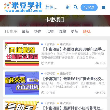
登录
卡密项目
排序
最新
热度
点赞
收藏
更新
随机
卡密项目
赚钱项目
【卡密项目】外面收费2888的问道手
游挂机项目可长久稳定运行，单窗口收
项目简介： 问道手游全自动搬砖脚本，通过电脑
雷电模拟器进行多开操作，实现全自动收...
益10+包回收【挂机脚本+使用教程】
2 年前
802
卡密项目
赚钱项目
【卡密项目】最新EA外汇黄金量化交易
全自动挂机项目，自带策略单号轻松日
项目介绍： 外汇EA重磅推荐：低门槛稳赚，最低
200美刀开启财富加速度，日—收益...
入300+【挂机脚本+使用教程】
10 月前
829
卡密项目
赚钱项目
【卡密项目】最新抖音小红书养号助