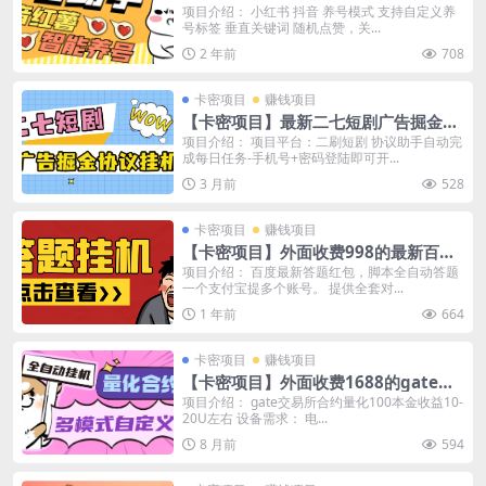
手，功能最全自定义打标签快速养号
项目介绍： 小红书 抖音 养号模式 支持自定义养
号标签 垂直关键词 随机点赞，关...
【养号助手+使用教程】
2 年前
708
卡密项目
赚钱项目
【卡密项目】最新二七短剧广告掘金协
议全自动挂机项目，单机一天5+【协议
项目介绍： 项目平台：二刷短剧 协议助手自动完
成每日任务-手机号+密码登陆即可开...
脚本+使用教程】
3 月前
528
卡密项目
赚钱项目
【卡密项目】外面收费998的最新百度
新答题活动全自动挂机项目，单号单机
项目介绍： 百度最新答题红包，脚本全自动答题
一个支付宝提多个账号。 提供全套对...
一天最少15+【智能脚本+使用教程】
1 年前
664
卡密项目
赚钱项目
【卡密项目】外面收费1688的gate交
易所合约量化助手，自定义策略轻松赚
项目介绍： gate交易所合约量化100本金收益10-
20U左右 设备需求： 电...
美刀【量化助手+使用教程】
8 月前
594